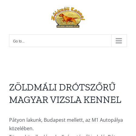
Skip
to
content
Go to...
ZÖLDMÁLI DRÓTSZŐRŰ
MAGYAR VIZSLA KENNEL
Pátyon lakunk, Budapest mellett, az M1 Autopálya
közelében.