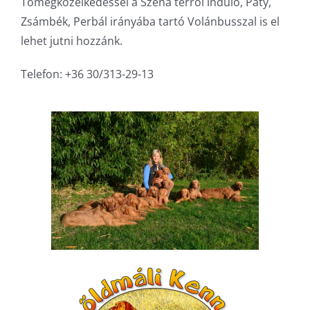
Tömegközelkedéssel a Széna térről induló, Páty,
Zsámbék, Perbál irányába tartó Volánbusszal is el
lehet jutni hozzánk.
Telefon: +36 30/313-29-13