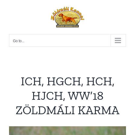
Skip
to
content
Go to...
ICH, HGCH, HCH,
HJCH, WW’18
ZÖLDMÁLI KARMA