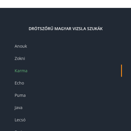
DRÓTSZŐRŰ MAGYAR VIZSLA SZUKÁK
Anouk
Zokni
Karma
Echo
Puma
Java
Lecsó