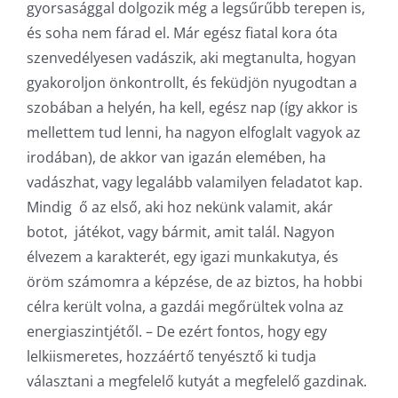
gyorsasággal dolgozik még a legsűrűbb terepen is,
és soha nem fárad el. Már egész fiatal kora óta
szenvedélyesen vadászik, aki megtanulta, hogyan
gyakoroljon önkontrollt, és feküdjön nyugodtan a
szobában a helyén, ha kell, egész nap (így akkor is
mellettem tud lenni, ha nagyon elfoglalt vagyok az
irodában), de akkor van igazán elemében, ha
vadászhat, vagy legalább valamilyen feladatot kap.
Mindig ő az első, aki hoz nekünk valamit, akár
botot, játékot, vagy bármit, amit talál. Nagyon
élvezem a karakterét, egy igazi munkakutya, és
öröm számomra a képzése, de az biztos, ha hobbi
célra került volna, a gazdái megőrültek volna az
energiaszintjétől. – De ezért fontos, hogy egy
lelkiismeretes, hozzáértő tenyésztő ki tudja
választani a megfelelő kutyát a megfelelő gazdinak.