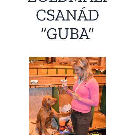
CSANÁD
“GUBA”