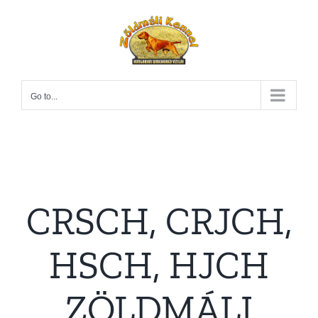
Skip
to
content
Go to...
CRSCH, CRJCH,
HSCH, HJCH
ZÖLDMÁLI