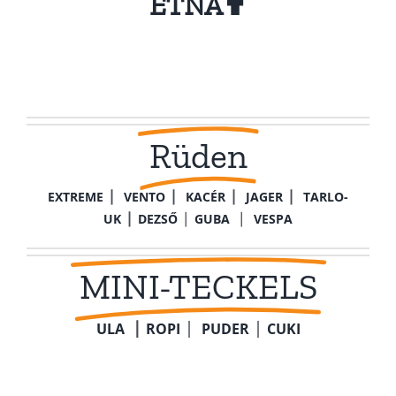
ETNA
✟
Rüden
EXTREME
⎪
VENTO
⎪
KACÉR
⎪
JAGER
⎪
TARLO-
UK
⎪
DEZSŐ
⎪
GUBA
⎪
VESPA
MINI-TECKELS
ULA
⎪
ROPI
⎪
PUDER
⎪
CUKI