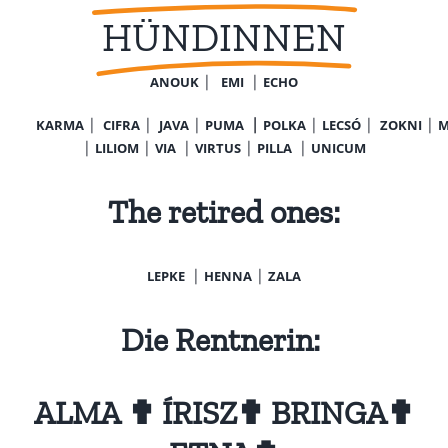
HÜNDINNEN
ANOUK
⎪
EMI
⎪
ECHO
KARMA
⎪
CIFRA
⎪
JAVA
⎪
PUMA
⎪
POLKA
⎪
LECSÓ
⎪
ZOKNI
⎪
M
⎪
LILIOM
⎪
VIA
⎪
VIRTUS
⎪
PILLA
⎪
UNICUM
The retired ones:
LEPKE
⎪
HENNA
⎪
ZALA
Die Rentnerin:
ALMA
✟
ÍRISZ
✟
BRINGA
✟